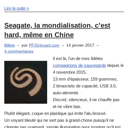
Lire la suite »
Seagate, la mondialisation, c’est
hard, même en Chine
Billets
par
PF/Grinçant.com
14 janvier 2017
4 commentaires
Il est là, l’un de mes fidèles
compagnons de sauvegarde
depuis le
4 novembre 2015.
13 mm d’épaisseur, 159 grammes,
2 téraoctets de capacité, USB 3.0,
auto-alimenté.
Discret, silencieux, il ne chauffe pas
et ne vibre bas.
Plutôt élégant, coque en plastique qui imite l’alu brossé.
Un voyant bleuté qui ne sert pas à grand-chose puisqu’il ne
clignote pas vraiment, simple illumination pour montrer qu’il est