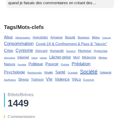
quand je faisais des commentaires en créant des…
Tags/Mots-clefs
Abus
Anecdotes
Arnaque
Beauté
Business
Bêtise
Alimentation
Chômage
Consommation
Covid-19 & Confinement & Pass & “Vaccin”
Cynisme
Crise
Humour
Grinçant
Humanité
Hypocrisie
Humeur
Lâcher-prise
Internet
Mort
Médecine
Médias
Liberté
Informatique
Libertés
Prédation
Politique
Pouvoir
Nature
Poésie
Pamphlet
Société
Santé
Psychologie
Réalité
Solidarité
Randonnée
Scandale
Vie
Violence
Stress
Vécu
Trahison
Souffrance
Économie
Billets/Brèves
1449
Commentaires