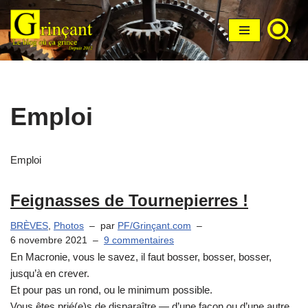
Aller
au
contenu
Emploi
Emploi
Feignasses de Tournepierres !
BRÈVES
,
Photos
par
PF/Grinçant.com
6 novembre 2021
9 commentaires
En Macronie, vous le savez, il faut bosser, bosser, bosser,
jusqu’à en crever.
Et pour pas un rond, ou le minimum possible.
Vous êtes prié(e)s de disparaître — d’une façon ou d’une autre