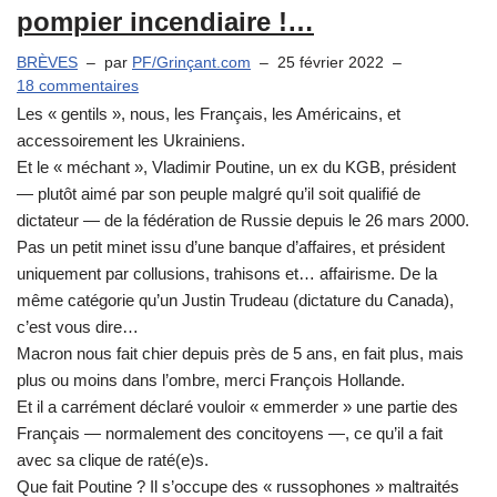
pompier incendiaire !…
BRÈVES
par
PF/Grinçant.com
25 février 2022
18 commentaires
Les « gentils », nous, les Français, les Américains, et
accessoirement les Ukrainiens.
Et le « méchant », Vladimir Poutine, un ex du KGB, président
— plutôt aimé par son peuple malgré qu’il soit qualifié de
dictateur — de la fédération de Russie depuis le 26 mars 2000.
Pas un petit minet issu d’une banque d’affaires, et président
uniquement par collusions, trahisons et… affairisme. De la
même catégorie qu’un Justin Trudeau (dictature du Canada),
c’est vous dire…
Macron nous fait chier depuis près de 5 ans, en fait plus, mais
plus ou moins dans l’ombre, merci François Hollande.
Et il a carrément déclaré vouloir « emmerder » une partie des
Français — normalement des concitoyens —, ce qu’il a fait
avec sa clique de raté(e)s.
Que fait Poutine ? Il s’occupe des « russophones » maltraités