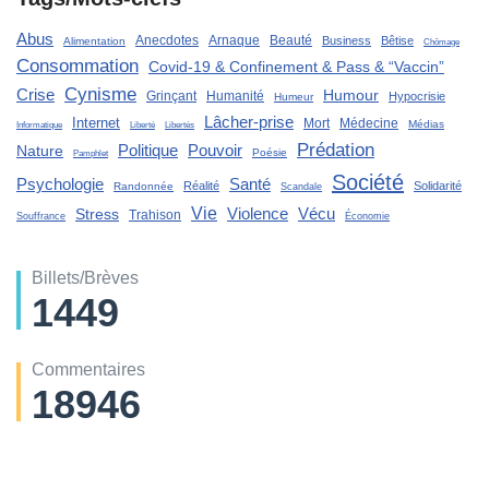
Abus
Anecdotes
Arnaque
Beauté
Business
Bêtise
Alimentation
Chômage
Consommation
Covid-19 & Confinement & Pass & “Vaccin”
Cynisme
Crise
Humour
Grinçant
Humanité
Hypocrisie
Humeur
Lâcher-prise
Internet
Mort
Médecine
Médias
Liberté
Informatique
Libertés
Prédation
Politique
Pouvoir
Nature
Poésie
Pamphlet
Société
Santé
Psychologie
Réalité
Solidarité
Randonnée
Scandale
Vie
Violence
Stress
Vécu
Trahison
Souffrance
Économie
Billets/Brèves
1449
Commentaires
18946