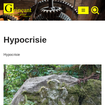
Aller
au
contenu
Hypocrisie
Hypocrisie