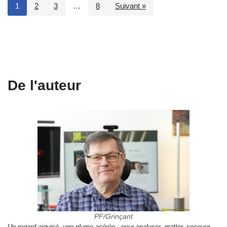
1
2
3
…
8
Suivant »
De l'auteur
PF/Gr
i
nçant
Un regard aiguisé, une plume acérée : pour analyser, gratter, secouer.