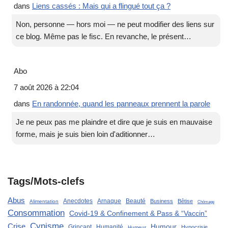
dans
Liens cassés : Mais qui a flingué tout ça ?
Non, personne — hors moi — ne peut modifier des liens sur
ce blog. Même pas le fisc. En revanche, le présent…
Abo
7 août 2026 à 22:04
dans
En randonnée, quand les panneaux prennent la parole
Je ne peux pas me plaindre et dire que je suis en mauvaise
forme, mais je suis bien loin d'aditionner…
Tags/Mots-clefs
Abus
Anecdotes
Arnaque
Beauté
Business
Bêtise
Alimentation
Chômage
Consommation
Covid-19 & Confinement & Pass & “Vaccin”
Cynisme
Crise
Humour
Grinçant
Humanité
Hypocrisie
Humeur