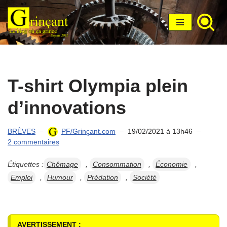
Aller
au
contenu
T-shirt Olympia plein
d’innovations
BRÈVES
PF/Grinçant.com
19/02/2021 à 13h46
2 commentaires
Étiquettes :
Chômage
,
Consommation
,
Économie
,
Emploi
,
Humour
,
Prédation
,
Société
AVERTISSEMENT :