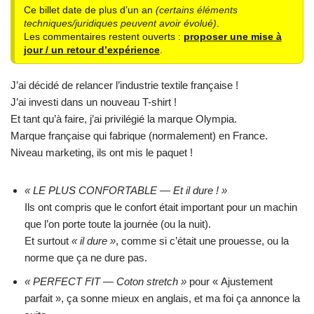
Ce billet date de plus d’un an
(certains éléments
techniques/juridiques peuvent avoir évolué)
.
Les commentaires restent ouverts :
proposer une mise à
jour / un retour d’expérience
.
J’ai décidé de relancer l’industrie textile française !
J’ai investi dans un nouveau T-shirt !
Et tant qu’à faire, j’ai privilégié la marque Olympia.
Marque française qui fabrique (normalement) en France.
Niveau marketing, ils ont mis le paquet !
« LE PLUS CONFORTABLE — Et il dure ! »
Ils ont compris que le confort était important pour un machin
que l’on porte toute la journée (ou la nuit).
Et surtout
« il dure »
, comme si c’était une prouesse, ou la
norme que ça ne dure pas.
« PERFECT FIT — Coton stretch »
pour « Ajustement
parfait », ça sonne mieux en anglais, et ma foi ça annonce la