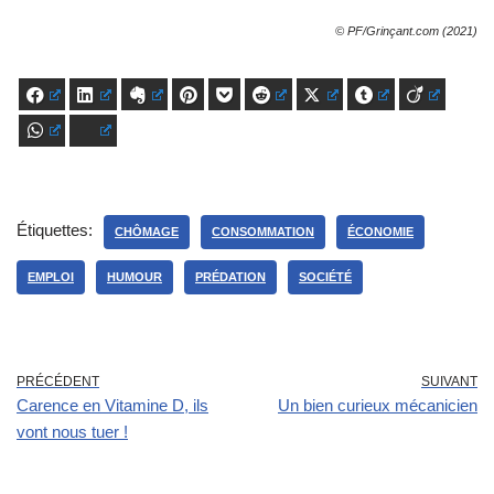
© PF/Grinçant.com (2021)
Facebook
LinkedIn
Evernote
Pinterest
Pocket
Reddit
X
Tumblr
Viadeo
WhatsApp
Bluesky
Étiquettes:
CHÔMAGE
CONSOMMATION
ÉCONOMIE
EMPLOI
HUMOUR
PRÉDATION
SOCIÉTÉ
PRÉCÉDENT
SUIVANT
Carence en Vitamine D, ils
Un bien curieux mécanicien
vont nous tuer !