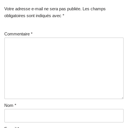
Votre adresse e-mail ne sera pas publiée.
A
Les champs
obligatoires sont indiqués avec
lt
*
e
r
Commentaire
*
n
a
ti
v
e
:
Nom
*