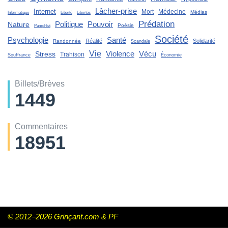
Lâcher-prise
Internet
Mort
Médecine
Médias
Liberté
Informatique
Libertés
Prédation
Politique
Pouvoir
Nature
Poésie
Pamphlet
Société
Santé
Psychologie
Réalité
Solidarité
Randonnée
Scandale
Vie
Violence
Stress
Vécu
Trahison
Souffrance
Économie
Billets/Brèves
1449
Commentaires
18951
© 2012–2026 Grinçant.com & PF