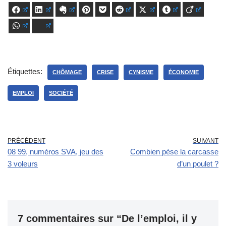
Facebook
LinkedIn
Evernote
Pinterest
Pocket
Reddit
X
Tumblr
Viadeo
WhatsApp
Bluesky
Étiquettes:
CHÔMAGE
CRISE
CYNISME
ÉCONOMIE
EMPLOI
SOCIÉTÉ
PRÉCÉDENT
SUIVANT
08 99, numéros SVA, jeu des
Combien pèse la carcasse
3 voleurs
d’un poulet ?
7 commentaires sur “De l’emploi, il y