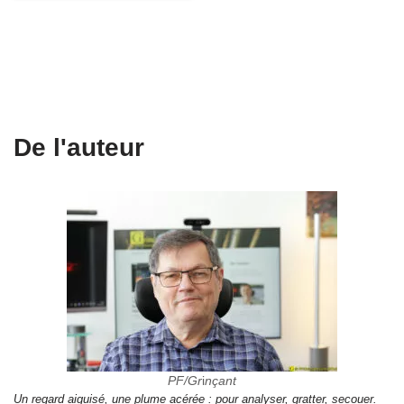
De l'auteur
PF/Gr
i
nçant
Un regard aiguisé, une plume acérée : pour analyser, gratter, secouer.