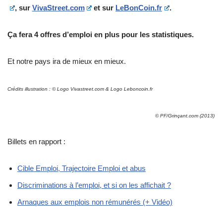
, sur
VivaStreet.com
et sur
LeBonCoin.fr
.
Ça fera 4 offres d’emploi en plus pour les statistiques.
Et notre pays ira de mieux en mieux.
Crédits illustration : © Logo Vivastreet.com & Logo Leboncoin.fr
© PF/Grinçant.com (2013)
Billets en rapport :
Cible Emploi, Trajectoire Emploi et abus
Discriminations à l’emploi, et si on les affichait ?
Arnaques aux emplois non rémunérés (+ Vidéo)