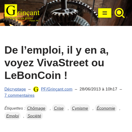
Aller
au
contenu
De l’emploi, il y en a,
voyez VivaStreet ou
LeBonCoin !
Décryptage
PF/Grinçant.com
28/06/2013 à 10h17
7 commentaires
Étiquettes :
Chômage
,
Crise
,
Cynisme
,
Économie
,
Emploi
,
Société