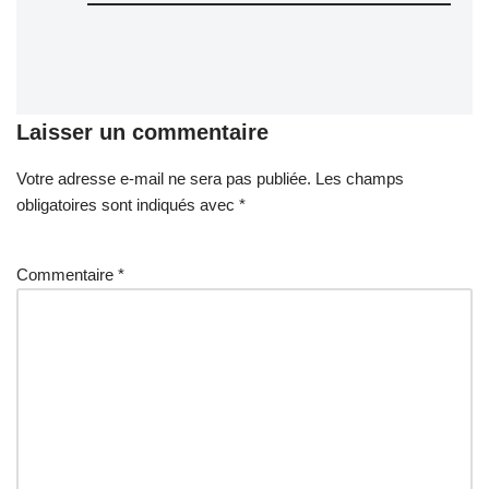
Laisser un commentaire
Votre adresse e-mail ne sera pas publiée.
A
Les champs
obligatoires sont indiqués avec
lt
*
e
r
Commentaire
*
n
a
ti
v
e
: