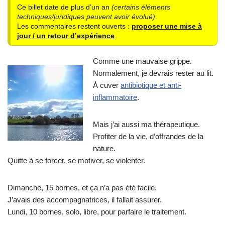
Ce billet date de plus d’un an
(certains éléments
techniques/juridiques peuvent avoir évolué)
.
Les commentaires restent ouverts :
proposer une mise à
jour / un retour d’expérience
.
Comme une mauvaise grippe.
Normalement, je devrais rester au lit.
À cuver
antibiotique et anti-
inflammatoire
.
Mais j’ai aussi ma thérapeutique.
Profiter de la vie, d’offrandes de la
nature.
Quitte à se forcer, se motiver, se violenter.
Dimanche, 15 bornes, et ça n’a pas été facile.
J’avais des accompagnatrices, il fallait assurer.
Lundi, 10 bornes, solo, libre, pour parfaire le traitement.