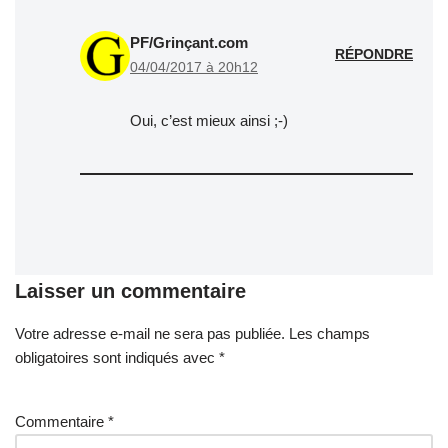
PF/Grinçant.com
RÉPONDRE
04/04/2017 à 20h12
Oui, c’est mieux ainsi ;-)
Laisser un commentaire
Votre adresse e-mail ne sera pas publiée.
A
Les champs
obligatoires sont indiqués avec
lt
*
e
r
Commentaire
*
n