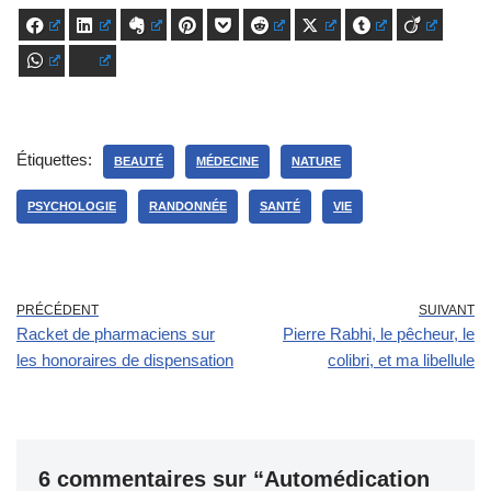
Facebook
LinkedIn
Evernote
Pinterest
Pocket
Reddit
X
Tumblr
Viadeo
WhatsApp
Bluesky
Étiquettes:
BEAUTÉ
MÉDECINE
NATURE
PSYCHOLOGIE
RANDONNÉE
SANTÉ
VIE
PRÉCÉDENT
SUIVANT
Racket de pharmaciens sur
Pierre Rabhi, le pêcheur, le
les honoraires de dispensation
colibri, et ma libellule
6 commentaires sur “Automédication