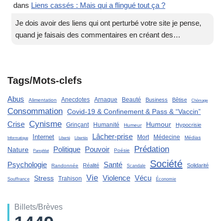
dans
Liens cassés : Mais qui a flingué tout ça ?
Je dois avoir des liens qui ont perturbé votre site je pense,
quand je faisais des commentaires en créant des…
Tags/Mots-clefs
Abus
Anecdotes
Arnaque
Beauté
Business
Bêtise
Alimentation
Chômage
Consommation
Covid-19 & Confinement & Pass & “Vaccin”
Cynisme
Crise
Humour
Grinçant
Humanité
Hypocrisie
Humeur
Lâcher-prise
Internet
Mort
Médecine
Médias
Liberté
Informatique
Libertés
Prédation
Politique
Pouvoir
Nature
Poésie
Pamphlet
Société
Santé
Psychologie
Réalité
Solidarité
Randonnée
Scandale
Vie
Violence
Stress
Vécu
Trahison
Souffrance
Économie
Billets/Brèves