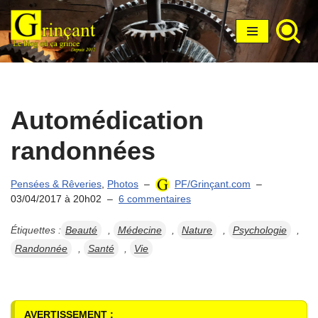
Aller
au
contenu
Automédication
randonnées
Pensées & Rêveries
,
Photos
PF/Grinçant.com
03/04/2017 à 20h02
6 commentaires
Étiquettes :
Beauté
,
Médecine
,
Nature
,
Psychologie
,
Randonnée
,
Santé
,
Vie
AVERTISSEMENT :