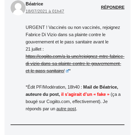
Béatrice
RÉPONDRE
18/07/2021 à 01h47
URGENT ! Vaccinés ou non vaccinés, rejoignez
Fabrice Di Vizio dans sa plainte contre le
gouvernement et le pass sanitaire avant le
21 juillet :
https://cogiito.com/a-la-une/rejoignez-mtre-fabrice-
di-vizio-dans-sa-plainte-contre-le-gouvernement-
et-le-pass-sanitaire/
*
*Édit PF/Modération, 18h40 :
Mail de Béatrice,
auteure du post,
il s’agirait d’un « fake »
(ça a
bougé sur Cogiito.com, effectivement). Je
réponds par un
autre post
.