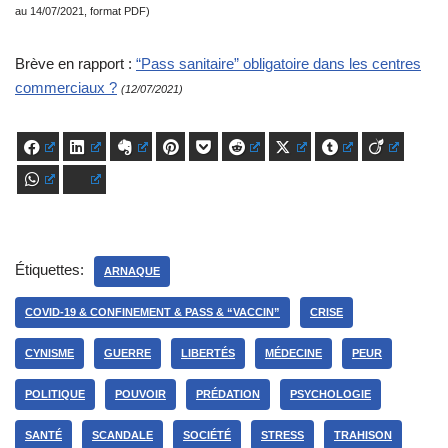
au 14/07/2021, format PDF)
Brève en rapport :
“Pass sanitaire” obligatoire dans les centres
commerciaux ?
(12/07/2021)
Facebook
LinkedIn
Evernote
Pinterest
Pocket
Reddit
X
Tumblr
Viadeo
WhatsApp
Bluesky
Étiquettes:
ARNAQUE
COVID-19 & CONFINEMENT & PASS & “VACCIN”
CRISE
CYNISME
GUERRE
LIBERTÉS
MÉDECINE
PEUR
POLITIQUE
POUVOIR
PRÉDATION
PSYCHOLOGIE
SANTÉ
SCANDALE
SOCIÉTÉ
STRESS
TRAHISON