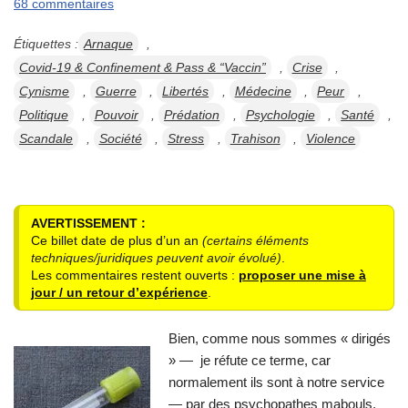
68 commentaires
Étiquettes :
Arnaque
,
Covid-19 & Confinement & Pass & “Vaccin”
,
Crise
,
Cynisme
,
Guerre
,
Libertés
,
Médecine
,
Peur
,
Politique
,
Pouvoir
,
Prédation
,
Psychologie
,
Santé
,
Scandale
,
Société
,
Stress
,
Trahison
,
Violence
AVERTISSEMENT :
Ce billet date de plus d’un an
(certains éléments
techniques/juridiques peuvent avoir évolué)
.
Les commentaires restent ouverts :
proposer une mise à
jour / un retour d’expérience
.
Bien, comme nous sommes « dirigés
» — je réfute ce terme, car
normalement ils sont à notre service
— par des psychopathes mabouls,