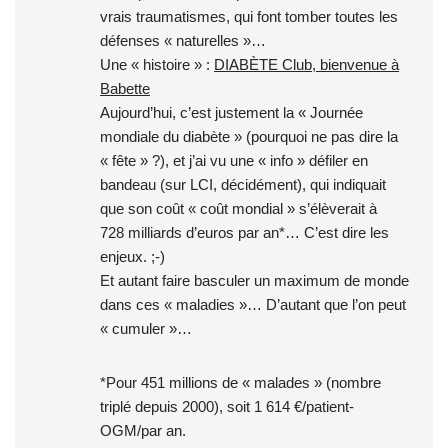
vrais traumatismes, qui font tomber toutes les
défenses « naturelles »…
Une « histoire » :
DIABÈTE Club, bienvenue à
Babette
Aujourd’hui, c’est justement la « Journée
mondiale du diabète » (pourquoi ne pas dire la
« fête » ?), et j’ai vu une « info » défiler en
bandeau (sur LCI, décidément), qui indiquait
que son coût « coût mondial » s’élèverait à
728 milliards d’euros par an*… C’est dire les
enjeux. ;-)
Et autant faire basculer un maximum de monde
dans ces « maladies »… D’autant que l’on peut
« cumuler »…
*Pour 451 millions de « malades » (nombre
triplé depuis 2000), soit 1 614 €/patient-
OGM/par an.