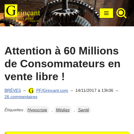
Aller
au
contenu
Attention à 60 Millions
de Consommateurs en
vente libre !
BRÈVES
PF/Grinçant.com
14/11/2017 à 13h36
26 commentaires
Étiquettes :
Hypocrisie
,
Médias
,
Santé