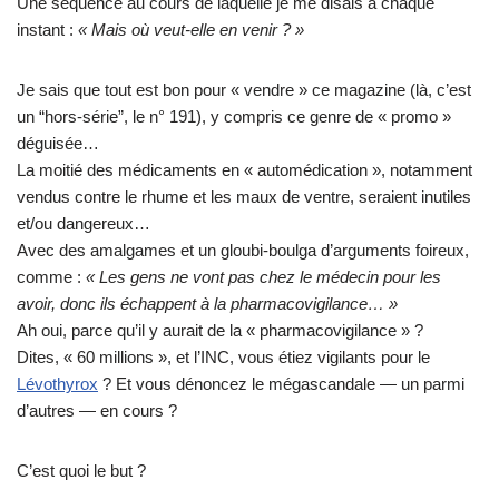
Une séquence au cours de laquelle je me disais à chaque
instant :
« Mais où veut-elle en venir ? »
Je sais que tout est bon pour « vendre » ce magazine (là, c’est
un “hors-série”, le n° 191), y compris ce genre de « promo »
déguisée…
La moitié des médicaments en « automédication », notamment
vendus contre le rhume et les maux de ventre, seraient inutiles
et/ou dangereux…
Avec des amalgames et un gloubi-boulga d’arguments foireux,
comme :
« Les gens ne vont pas chez le médecin pour les
avoir, donc ils échappent à la pharmacovigilance… »
Ah oui, parce qu’il y aurait de la « pharmacovigilance » ?
Dites, « 60 millions », et l’INC, vous étiez vigilants pour le
Lévothyrox
? Et vous dénoncez le mégascandale — un parmi
d’autres — en cours ?
C’est quoi le but ?