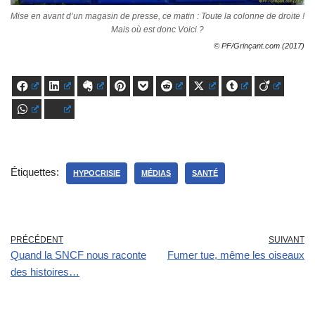
Mise en avant d’un magasin de presse, ce matin : Toute la colonne de droite !
Mais où est donc Voici ?
© PF/Grinçant.com (2017)
Facebook
LinkedIn
Evernote
Pinterest
Pocket
Reddit
X
Tumblr
Viadeo
WhatsApp
Bluesky
Étiquettes:
HYPOCRISIE
MÉDIAS
SANTÉ
PRÉCÉDENT
SUIVANT
Quand la SNCF nous raconte
Fumer tue, même les oiseaux
des histoires…