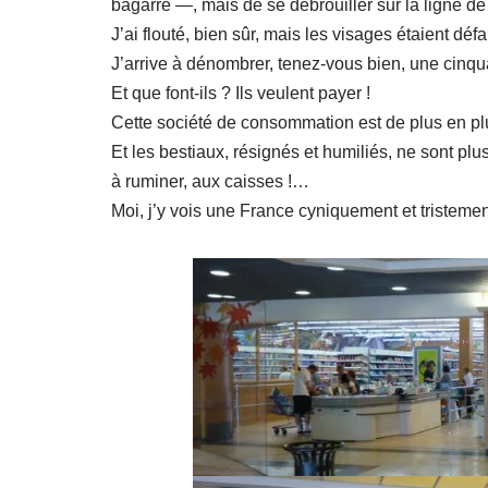
bagarre —, mais de se débrouiller sur la ligne de
J’ai flouté, bien sûr, mais les visages étaient défai
J’arrive à dénombrer, tenez-vous bien, une cinqua
Et que font-ils ? Ils veulent payer !
Cette société de consommation est de plus en pl
Et les bestiaux, résignés et humiliés, ne sont pl
à ruminer, aux caisses !…
Moi, j’y vois une France cyniquement et tristem