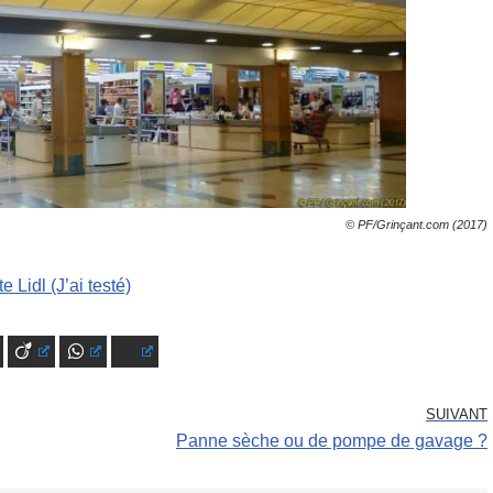
© PF/Grinçant.com (2017)
te Lidl (J’ai testé)
mblr
Viadeo
WhatsApp
Bluesky
SUIVANT
Panne sèche ou de pompe de gavage ?