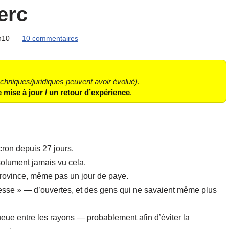
erc
h10
10 commentaires
echniques/juridiques peuvent avoir évolué)
.
 mise à jour / un retour d’expérience
.
on depuis 27 jours.
bsolument jamais vu cela.
rovince, même pas un jour de paye.
sse » — d’ouvertes, et des gens qui ne savaient même plus
queue entre les rayons — probablement afin d’éviter la