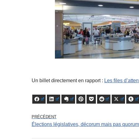
Un billet directement en rapport :
Les files d’atten
Facebook
LinkedIn
Evernote
Pinterest
Pocket
Reddit
X
Tu
PRÉCÉDENT
Élections législatives, décorum mais pas quorum