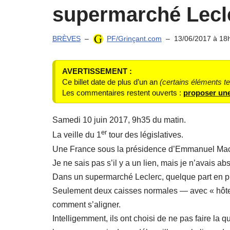
supermarché Lecl
BRÈVES
PF/Grinçant.com
13/06/2017 à 18
AVERTISSEMENT :
Ce billet date de plus d’un an
(certains éléments t
Les commentaires restent ouverts :
proposer une
Samedi 10 juin 2017, 9h35 du matin.
er
La veille du 1
tour des législatives.
Une France sous la présidence d’Emmanuel Macr
Je ne sais pas s’il y a un lien, mais je n’avais a
Dans un supermarché Leclerc, quelque part en p
Seulement deux caisses normales — avec « hôte
comment s’aligner.
Intelligemment, ils ont choisi de ne pas faire la 