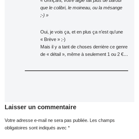
« Grinçant, votre aigle fait plus de barouf
que le colibri, le moineau, ou la mésange
;-) »
Oui, je vois ça, et en plus ça n’est qu’une
« Brève » ;-)
Mais il y a tant de choses derrière ce genre
de « détail », même à seulement 1 ou 2 €…
Laisser un commentaire
Votre adresse e-mail ne sera pas publiée.
A
Les champs
obligatoires sont indiqués avec
lt
*
e