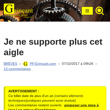
Aller
au
contenu
Je ne supporte plus cet
aigle
BRÈVES
PF/Grinçant.com
07/10/2017 à 09h26
13 commentaires
AVERTISSEMENT :
Ce billet date de plus d’un an
(certains éléments
techniques/juridiques peuvent avoir évolué)
.
Les commentaires restent ouverts :
proposer une mise à
jour / un retour d’expérience
.