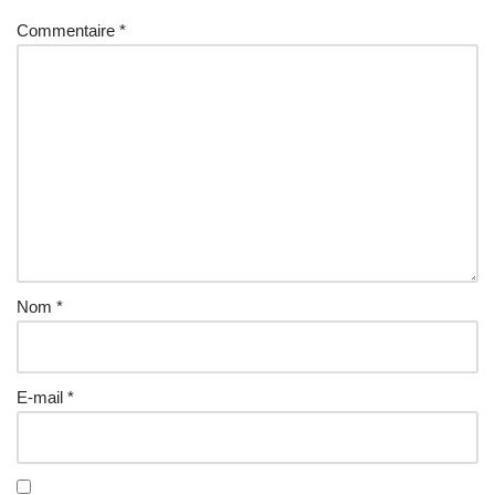
r
Commentaire
*
n
a
ti
v
e
:
Nom
*
E-mail
*