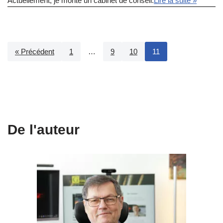
Actuellement, je monte un cabinet de conseil.
Lire la suite »
« Précédent
1
…
9
10
11
De l'auteur