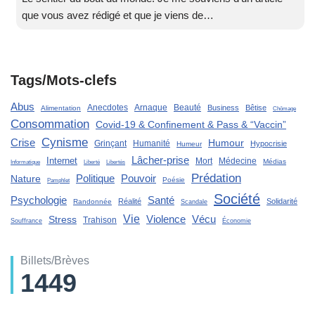
que vous avez rédigé et que je viens de…
Tags/Mots-clefs
Abus
Anecdotes
Arnaque
Beauté
Business
Bêtise
Alimentation
Chômage
Consommation
Covid-19 & Confinement & Pass & “Vaccin”
Cynisme
Crise
Humour
Grinçant
Humanité
Hypocrisie
Humeur
Lâcher-prise
Internet
Mort
Médecine
Médias
Liberté
Informatique
Libertés
Prédation
Politique
Pouvoir
Nature
Poésie
Pamphlet
Société
Santé
Psychologie
Réalité
Solidarité
Randonnée
Scandale
Vie
Violence
Stress
Vécu
Trahison
Souffrance
Économie
Billets/Brèves
1449