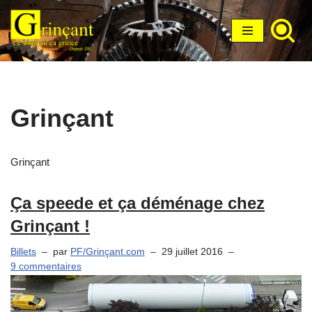
Aller
au
contenu
Grinçant
Grinçant
Ça speede et ça déménage chez
Grinçant !
Billets
par
PF/Grinçant.com
29 juillet 2016
9 commentaires