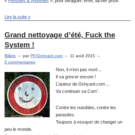
«
Pensées & Rêveries
»
, pour divaguer, errer, lâcher prise.
Lire la suite »
Grand nettoyage d’été, Fuck the
System !
Billets
par
PF/Grinçant.com
11 août 2015
5 commentaires
Non, il n’est pas mort…
Il va grincer encore !
L’auteur de
Grinçant.com
…
Va continuer sa Com’.
Contre les nuisibles, contre les
parasites.
Toujours à essayer de changer un
peu le monde.