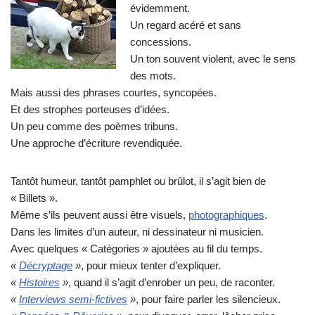
évidemment.
Un regard acéré et sans
concessions.
Un ton souvent violent, avec le sens
des mots.
Mais aussi des phrases courtes, syncopées.
Et des strophes porteuses d’idées.
Un peu comme des poèmes tribuns.
Une approche d’écriture revendiquée.
Tantôt humeur, tantôt pamphlet ou brûlot, il s’agit bien de
« Billets ».
Même s’ils peuvent aussi être visuels,
photographiques
.
Dans les limites d’un auteur, ni dessinateur ni musicien.
Avec quelques « Catégories » ajoutées au fil du temps.
«
Décryptage
»
, pour mieux tenter d’expliquer.
«
Histoires
»
, quand il s’agit d’enrober un peu, de raconter.
«
Interviews semi-fictives
»
, pour faire parler les silencieux.