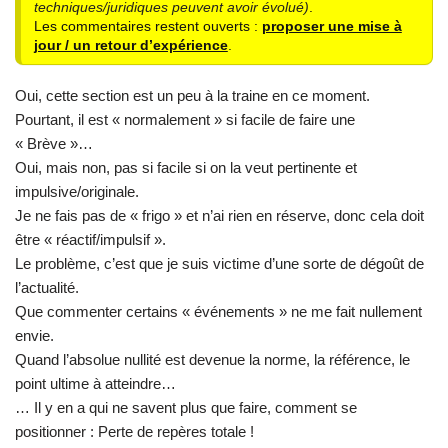
techniques/juridiques peuvent avoir évolué)
.
Les commentaires restent ouverts :
proposer une mise à
jour / un retour d’expérience
.
Oui, cette section est un peu à la traine en ce moment.
Pourtant, il est « normalement » si facile de faire une
« Brève »…
Oui, mais non, pas si facile si on la veut pertinente et
impulsive/originale.
Je ne fais pas de « frigo » et n’ai rien en réserve, donc cela doit
être « réactif/impulsif ».
Le problème, c’est que je suis victime d’une sorte de dégoût de
l’actualité.
Que commenter certains « événements » ne me fait nullement
envie.
Quand l’absolue nullité est devenue la norme, la référence, le
point ultime à atteindre…
… Il y en a qui ne savent plus que faire, comment se
positionner : Perte de repères totale !