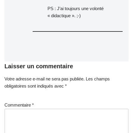
PS : J’ai toujours une volonté
« didactique ». ;-)
Laisser un commentaire
Votre adresse e-mail ne sera pas publiée.
A
Les champs
obligatoires sont indiqués avec
lt
*
e
r
Commentaire
*
n
a
ti
v