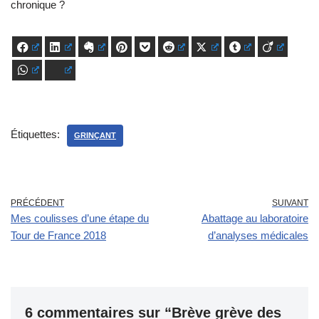
chronique ?
Facebook
LinkedIn
Evernote
Pinterest
Pocket
Reddit
X
Tumblr
Viadeo
WhatsApp
Bluesky
Étiquettes:
GRINÇANT
PRÉCÉDENT
SUIVANT
Mes coulisses d’une étape du
Abattage au laboratoire
Tour de France 2018
d’analyses médicales
6 commentaires sur “Brève grève des