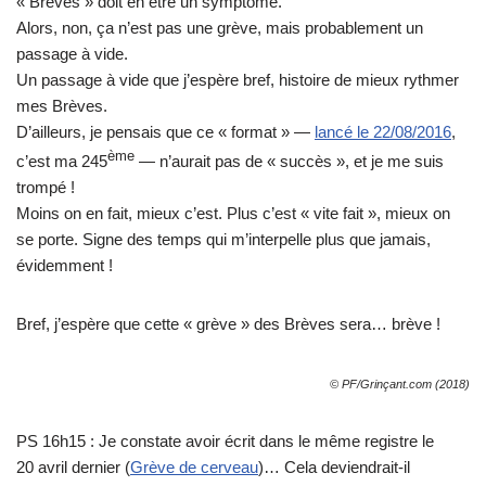
« Brèves » doit en être un symptôme.
Alors, non, ça n’est pas une grève, mais probablement un
passage à vide.
Un passage à vide que j’espère bref, histoire de mieux rythmer
mes Brèves.
D’ailleurs, je pensais que ce « format » —
lancé le 22/08/2016
,
ème
c’est ma 245
— n’aurait pas de « succès », et je me suis
trompé !
Moins on en fait, mieux c’est. Plus c’est « vite fait », mieux on
se porte. Signe des temps qui m’interpelle plus que jamais,
évidemment !
Bref, j’espère que cette « grève » des Brèves sera… brève !
© PF/Grinçant.com (2018)
PS 16h15 : Je constate avoir écrit dans le même registre le
20 avril dernier (
Grève de cerveau
)… Cela deviendrait-il