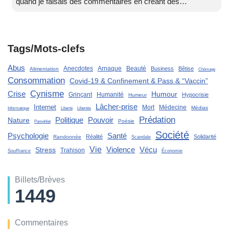
quand je faisais des commentaires en créant des…
Tags/Mots-clefs
Abus
Anecdotes
Arnaque
Beauté
Business
Bêtise
Alimentation
Chômage
Consommation
Covid-19 & Confinement & Pass & “Vaccin”
Cynisme
Crise
Humour
Grinçant
Humanité
Hypocrisie
Humeur
Lâcher-prise
Internet
Mort
Médecine
Médias
Liberté
Informatique
Libertés
Prédation
Politique
Pouvoir
Nature
Poésie
Pamphlet
Société
Santé
Psychologie
Réalité
Solidarité
Randonnée
Scandale
Vie
Violence
Stress
Vécu
Trahison
Souffrance
Économie
Billets/Brèves
1449
Commentaires