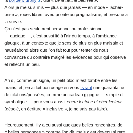
la
Loi de Murphy
, dite
« de la tartine beurrée »
.
Alors je me suis mis — plus que jamais — en mode « lâcher-
prise », roues libres, avec priorité au pragmatisme, et presque à
la survie.
Ça n’est pas seulement personnel ou professionnel
— quoique —, c’est aussi lié à l’air du temps, à l’ambiance
glauque, à un contexte que je sens de plus en plus malsain et
nauséabond alors que l’on fait tout pour tenter de nous
convaincre du contraire malgré les évidences pour qui observe
et réfléchit un peu.
Ah si, comme un signe, un petit bloc m’est tombé entre les
mains, et j’en ai fait bon usage en vous
livrant
une quarantaine
de citations/pensées, comme un cadeau gigogne — simple et
symbolique — pour vous aussi,
chère lectrice et cher lecteur
(désolé, en écriture « inclusive », je ne sais pas faire).
Heureusement, il y a eu aussi quelques belles rencontres, de
« belles personnes » comme l’on dit, mais c’est devenu si rare