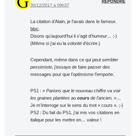
RÉPONDRE
30/12/2017 à 09h37
La citation d’Alain, je l’avais dans le fameux
bloc
.
Disons qu’aujourd’hui il s’agit d’
humeur
… ;-)
(Même si j’ai eu la
volonté
d’écrire.)
Cependant, même dans ce qui peut sembler
pessimiste
, j’essaye de faire passer des
messages pour que l’
optimisme
l’emporte.
PS1 :
« Parions que le nouveau chiffre va voir
les graines plantées au
cours
de l’ancien. »
…
Je m’interroge sur le sens du mot « cours ». ;-)
PS2 : Du fait du PS1, j’ai mis vos citations en
italique pour les mettre en… valeur !