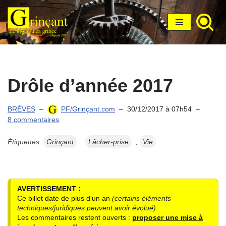
Aller
au
contenu
Drôle d’année 2017
BRÈVES
PF/Grinçant.com
30/12/2017 à 07h54
8 commentaires
Étiquettes :
Grinçant
,
Lâcher-prise
,
Vie
AVERTISSEMENT :
Ce billet date de plus d’un an
(certains éléments
techniques/juridiques peuvent avoir évolué)
.
Les commentaires restent ouverts :
proposer une mise à