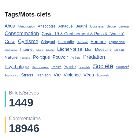
Tags/Mots-clefs
Abus
Anecdotes
Arnaque
Beauté
Business
Bêtise
Alimentation
Chômage
Consommation
Covid-19 & Confinement & Pass & “Vaccin”
Cynisme
Crise
Humour
Grinçant
Humanité
Hypocrisie
Humeur
Lâcher-prise
Internet
Mort
Médecine
Médias
Liberté
Informatique
Libertés
Prédation
Politique
Pouvoir
Nature
Poésie
Pamphlet
Société
Santé
Psychologie
Réalité
Solidarité
Randonnée
Scandale
Vie
Violence
Stress
Vécu
Trahison
Souffrance
Économie
Billets/Brèves
1449
Commentaires
18946