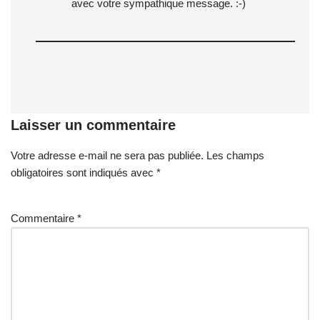
avec votre sympathique message. :-)
Laisser un commentaire
Votre adresse e-mail ne sera pas publiée.
A
Les champs
obligatoires sont indiqués avec
lt
*
e
r
Commentaire
*
n
a
ti
v
e
: