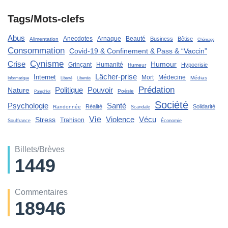
Tags/Mots-clefs
Abus
Anecdotes
Arnaque
Beauté
Business
Bêtise
Alimentation
Chômage
Consommation
Covid-19 & Confinement & Pass & “Vaccin”
Cynisme
Crise
Humour
Grinçant
Humanité
Hypocrisie
Humeur
Lâcher-prise
Internet
Mort
Médecine
Médias
Liberté
Informatique
Libertés
Prédation
Politique
Pouvoir
Nature
Poésie
Pamphlet
Société
Santé
Psychologie
Réalité
Solidarité
Randonnée
Scandale
Vie
Violence
Stress
Vécu
Trahison
Souffrance
Économie
Billets/Brèves
1449
Commentaires
18946