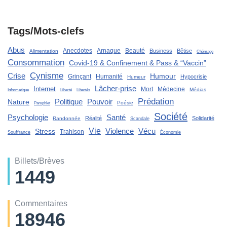
Tags/Mots-clefs
Abus
Anecdotes
Arnaque
Beauté
Business
Bêtise
Alimentation
Chômage
Consommation
Covid-19 & Confinement & Pass & “Vaccin”
Cynisme
Crise
Humour
Grinçant
Humanité
Hypocrisie
Humeur
Lâcher-prise
Internet
Mort
Médecine
Médias
Liberté
Informatique
Libertés
Prédation
Politique
Pouvoir
Nature
Poésie
Pamphlet
Société
Santé
Psychologie
Réalité
Solidarité
Randonnée
Scandale
Vie
Violence
Stress
Vécu
Trahison
Souffrance
Économie
Billets/Brèves
1449
Commentaires
18946