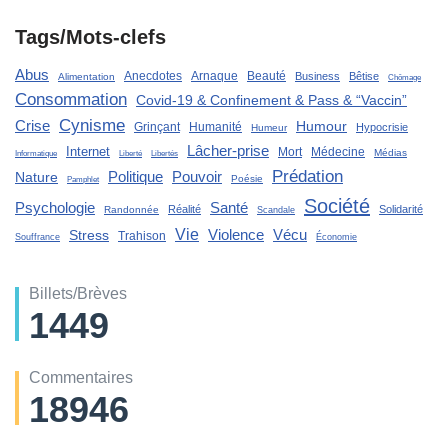
Tags/Mots-clefs
Abus
Anecdotes
Arnaque
Beauté
Business
Bêtise
Alimentation
Chômage
Consommation
Covid-19 & Confinement & Pass & “Vaccin”
Cynisme
Crise
Humour
Grinçant
Humanité
Hypocrisie
Humeur
Lâcher-prise
Internet
Mort
Médecine
Médias
Liberté
Informatique
Libertés
Prédation
Politique
Pouvoir
Nature
Poésie
Pamphlet
Société
Santé
Psychologie
Réalité
Solidarité
Randonnée
Scandale
Vie
Violence
Stress
Vécu
Trahison
Souffrance
Économie
Billets/Brèves
1449
Commentaires
18946